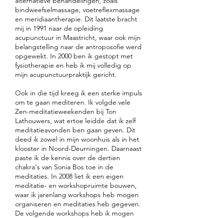
alternatieve behandelingen, zoals
bindweefselmassage, voetreflexmassage
en meridiaantherapie. Dit laatste bracht
mij in 1991 naar de opleiding
acupunctuur in Maastricht, waar ook mijn
belangstelling naar de antroposofie werd
opgewekt. In 2000 ben ik gestopt met
fysiotherapie en heb ik mij volledig op
mijn acupunctuurpraktijk gericht.
Ook in die tijd kreeg ik een sterke impuls
om te gaan mediteren. Ik volgde vele
Zen-meditatieweekenden bij Ton
Lathouwers, wat ertoe leidde dat ik zelf
meditatieavonden ben gaan geven. Dit
deed ik zowel in mijn woonhuis als in het
klooster in Noord-Deurningen. Daarnaast
paste ik de kennis over de dertien
chakra's van Sonia Bos toe in de
meditaties. In 2008 liet ik een eigen
meditatie- en workshopruimte bouwen,
waar ik jarenlang workshops heb mogen
organiseren en meditaties heb gegeven.
De volgende workshops heb ik mogen