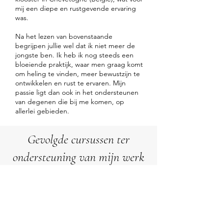
mij een diepe en rustgevende ervaring
was.
Na het lezen van bovenstaande
begrijpen jullie wel dat ik niet meer de
jongste ben. Ik heb ik nog steeds een
bloeiende praktijk, waar men graag komt
om heling te vinden, meer bewustzijn te
ontwikkelen en rust te ervaren. Mijn
passie ligt dan ook in het ondersteunen
van degenen die bij me komen, op
allerlei gebieden.
Gevolgde cursussen ter
ondersteuning van mijn werk
Spirituele workshops in Peru, waar ik de
Inca rituelen heb mogen leren kennen
die mij zeer behulpzaam zijn in het
dagelijks leven
Mineralen en edelstenen seminars bij