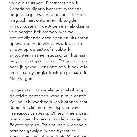
volledig thuis voel. Daarnaast heb ik
Canada en Siberië bezocht, waar een
hoge energie waarneembaar is. Europa
mag ook niet ontbreken; Ik volgde
klimcursussen in de Alpen en heb daarna
vele bergen beklommen, wat me
overweldigende ervaringen en uitzichten
opleverde. In de winter was ik vaak te
vinden op de piste of maakte ik
skitochten met een rugzak, van hut naar
hut, en van top naar top. Dit gaf mij een
heerlijk gevoel. Tenslotte heb ik ook vele
crosscountry langlauftochten gemaakt in
Noorwegen.
Langeafstandswandelingen heb ik altijd
geweldig gevonden, vaak in mijn eentje.
Zo liep ik bijvoorbeeld van Florence naar
Rome in Italië, in de voetsporen van
Franciscus van Assisi. Of heb ik een week
lang op een kameel door de woestijn in
Egypte gereisd. Tot slot, heb ik ook vele
retraites gevolgd in een Byzantijns
klooster in Chevetogne (België), wat voor